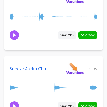
Save MP3
Save WAV
Sneeze Audio Clip
0:05
Save MP3
Save WAV