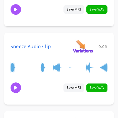
Save MP3
Save WAV
Sneeze Audio Clip
0:06
Save MP3
Save WAV