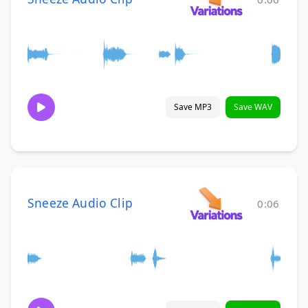
Save MP3
Save WAV
Sneeze Audio Clip
0:06