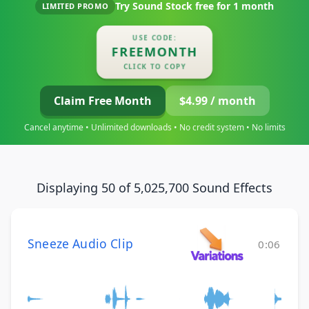
Try Sound Stock free for
1 month
LIMITED PROMO
USE CODE:
FREEMONTH
CLICK TO COPY
Claim Free Month
$4.99 / month
Cancel anytime • Unlimited downloads • No credit system • No limits
Displaying 50 of 5,025,700 Sound Effects
Sneeze Audio Clip
0:06