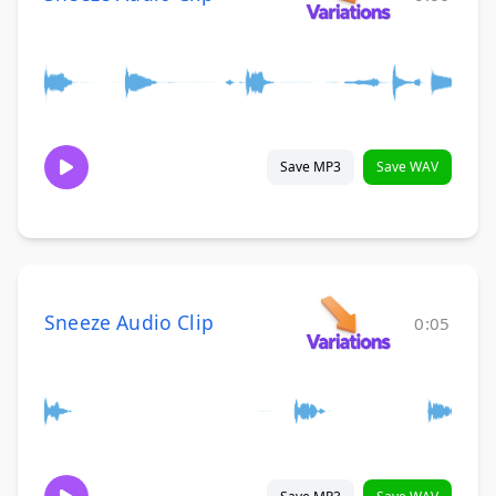
Save MP3
Save WAV
Sneeze Audio Clip
0:05