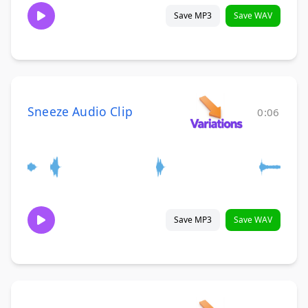
Save MP3
Save WAV
Sneeze Audio Clip
0:06
Save MP3
Save WAV