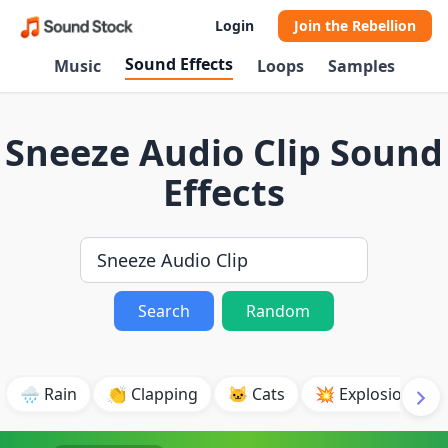
Login
Join the Rebellion
Sound Effects
Music
Loops
Samples
Sneeze Audio Clip Sound
Effects
Search
Random
🌧️ Rain
👏 Clapping
🐱 Cats
💥 Explosion