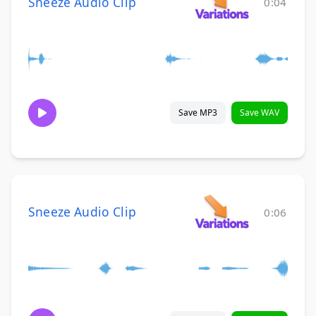
Sneeze Audio Clip
0:04
Save MP3
Save WAV
Sneeze Audio Clip
0:06